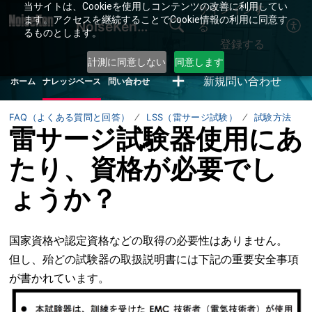
当サイトは、Cookieを使用しコンテンツの改善に利用してい
サインインす
ます。アクセスを継続することでCookie情報の利用に同意す
NoiseKenサポートデスク
る
るものとします。
登録する
計測に同意しない
同意します
新規問い合わせ
ホーム
ナレッジベース
問い合わせ
FAQ（よくある質問と回答）
LSS（雷サージ試験）
試験方法
雷サージ試験器使用にあ
たり、資格が必要でし
ょうか？
国家資格や認定資格などの取得の必要性はありません。
但し、殆どの試験器の取扱説明書には下記の重要安全事項
が書かれています。